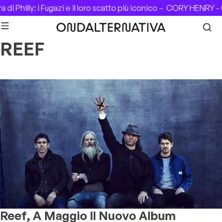
Skip to content
di Philly: i Fugazi e il loro scatto più iconico –
CORY HENRY - C
REEF
Reef, A Maggio Il Nuovo Album