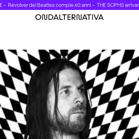
Revolver dei Beatles compie 60 anni –
THE SOPHS arrivano in