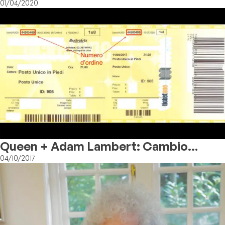
The Rhapsody Tour
01/04/2020
Queen + Adam Lambert: Cambio
Nominativo Sui Biglietti
04/10/2017