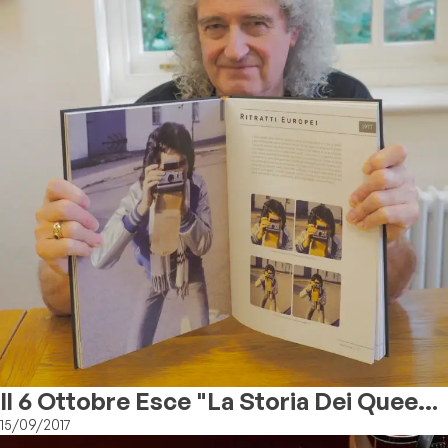
Il 6 Ottobre Esce "La Storia Dei Queen
Attraverso Gli Scatti In 3-D Di Brian
15/09/2017