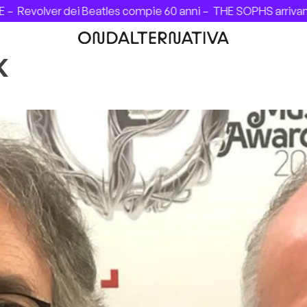
evolver dei Beatles compie 60 anni –
THE SOPHS arrivano in 
K