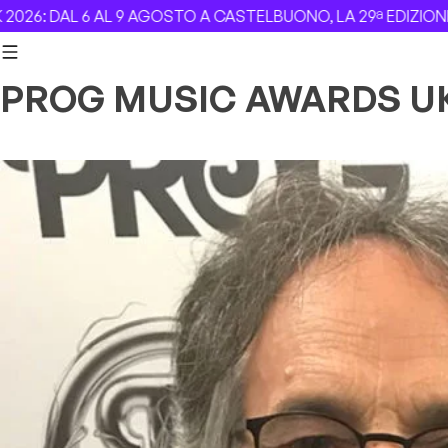
Skip to content
: DAL 6 AL 9 AGOSTO A CASTELBUONO, LA 29ª EDIZIONE –
R
PROG MUSIC AWARDS U