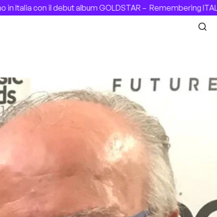
Italia con il debut album GOLDSTAR –
Remembering ITALIAN 