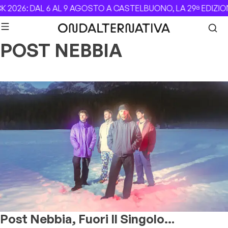
Skip to content
 2026: DAL 6 AL 9 AGOSTO A CASTELBUONO, LA 29ª EDIZIO
POST NEBBIA
Post Nebbia, Fuori Il Singolo