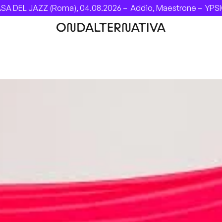
JAZZ (Roma), 04.08.2026 –
Addio, Maestrone –
YPSIGROCK 