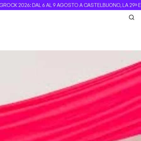
2026: DAL 6 AL 9 AGOSTO A CASTELBUONO, LA 29ª EDIZION