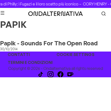
Skip to content
di Philly: i Fugazi e il loro scatto più iconico –
CORY HENRY - 
PAPIK
Papik - Sounds For The Open Road
30/10/2014
CONTATTI
COOKIE SETTINGS
TERMINI E CONDIZIONI
Copyright © 2026 - Ondalternativa all rights reserved