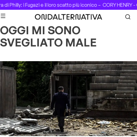
Skip to content
di Philly: i Fugazi e il loro scatto più iconico –
CORY HENRY - C
OGGI MI SONO
SVEGLIATO MALE