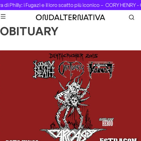
Skip to content
i Philly: i Fugazi e il loro scatto più iconico –
CORY HENRY - C
OBITUARY