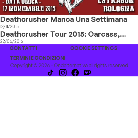
Deathcrusher Manca Una Settimana
13/11/2015
Deathcrusher Tour 2015: Carcass,
Obituary, Napalm Death E Voivod A
22/06/2015
CONTATTI
COOKIE SETTINGS
Bologna
TERMINI E CONDIZIONI
Copyright © 2026 - Ondalternativa all rights reserved