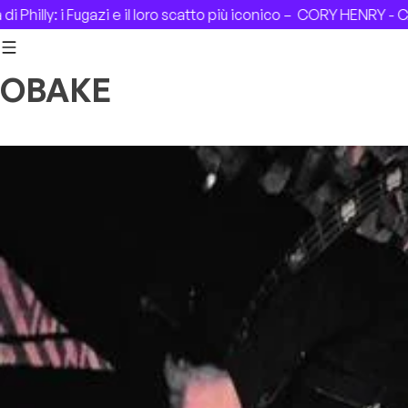
Skip to content
illy: i Fugazi e il loro scatto più iconico –
CORY HENRY - CASA 
OBAKE