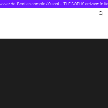
ver dei Beatles compie 60 anni –
THE SOPHS arrivano in Ital