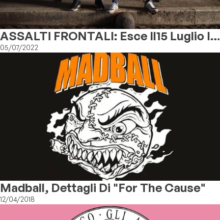
ASSALTI FRONTALI: Esce Il15 Luglio Il
Nuovo Disco "COURAGE"
05/07/2022
Madball, Dettagli Di "For The Cause"
12/04/2018