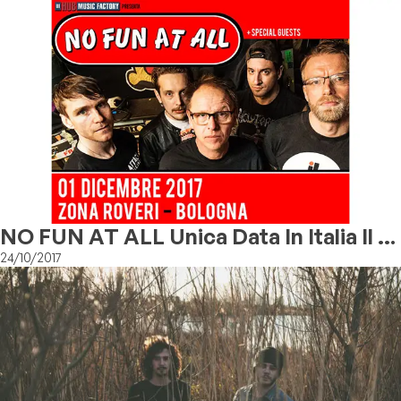
NO FUN AT ALL Unica Data In Italia Il 1
Dicembre A Zona Roveri, Bologna
24/10/2017