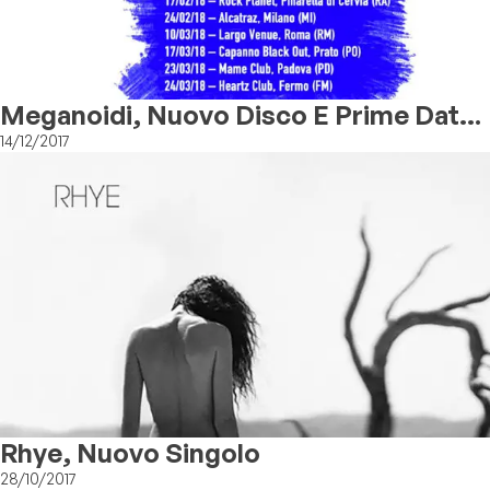
Meganoidi, Nuovo Disco E Prime Date
Del Tour
14/12/2017
Rhye, Nuovo Singolo
28/10/2017