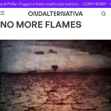
Skip to content
i Philly: i Fugazi e il loro scatto più iconico –
CORY HENRY - C
NO MORE FLAMES