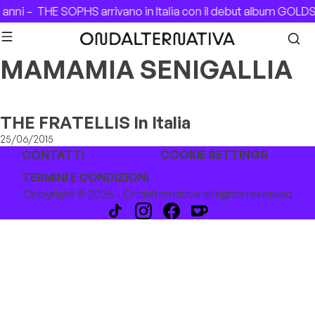
Skip to content
 anni –
THE SOPHS arrivano in Italia con il debut album GOL
MAMAMIA SENIGALLIA
THE FRATELLIS In Italia
25/06/2015
CONTATTI
COOKIE SETTINGS
TERMINI E CONDIZIONI
Copyright © 2026 - Ondalternativa all rights reserved