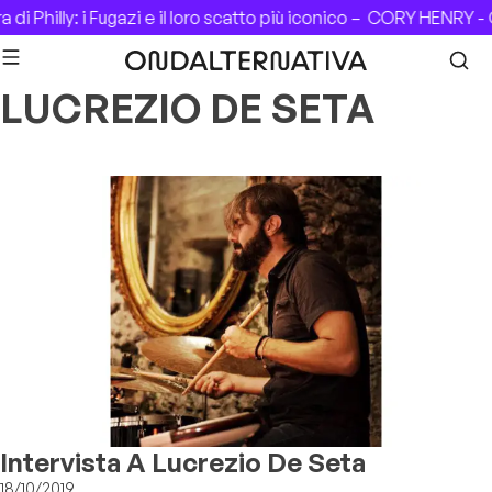
Skip to content
di Philly: i Fugazi e il loro scatto più iconico –
CORY HENRY - C
LUCREZIO DE SETA
Intervista A Lucrezio De Seta
18/10/2019