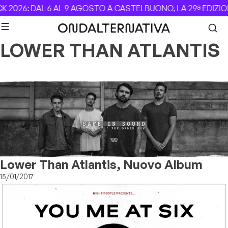
Skip to content
 2026: DAL 6 AL 9 AGOSTO A CASTELBUONO, LA 29ª EDIZIO
LOWER THAN ATLANTIS
Lower Than Atlantis, Nuovo Album
15/01/2017