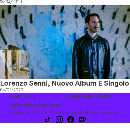
Singolo
18/04/2020
Lorenzo Senni, Nuovo Album E Singolo
04/03/2020
CONTATTI
COOKIE SETTINGS
TERMINI E CONDIZIONI
Copyright © 2026 - Ondalternativa all rights reserved