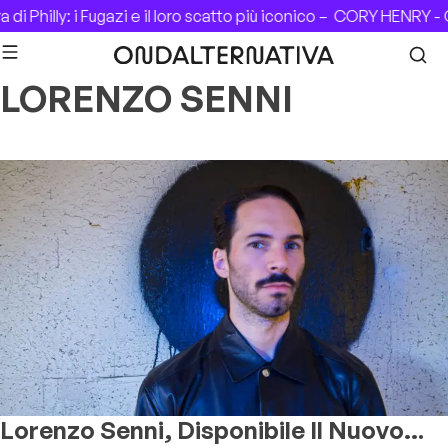
Skip to content
i Philly: i Fugazi e il loro scatto più iconico –
CORY HENRY - C
LORENZO SENNI
Lorenzo Senni, Disponibile Il Nuovo