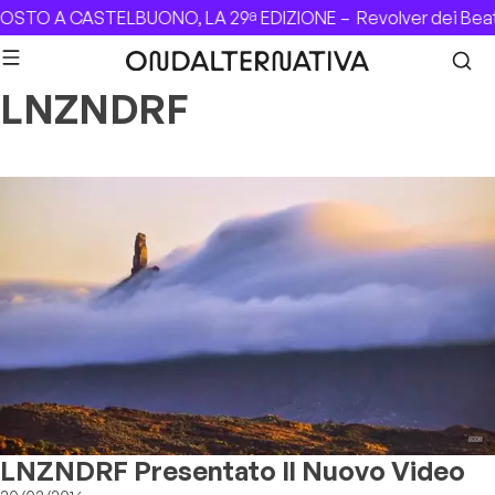
Skip to content
GOSTO A CASTELBUONO, LA 29ª EDIZIONE –
Revolver dei Beat
LNZNDRF
LNZNDRF Presentato Il Nuovo Video