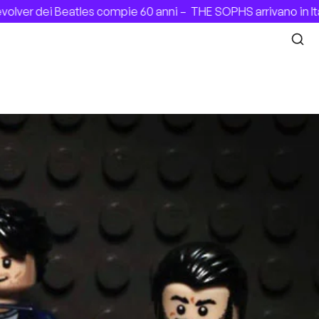
er dei Beatles compie 60 anni –
THE SOPHS arrivano in Itali