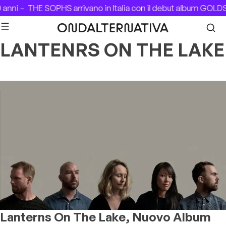
Skip to content
 anni –
THE SOPHS arrivano in Italia con il debut album GOL
LANTENRS ON THE LAKE
Lanterns On The Lake, Nuovo Album