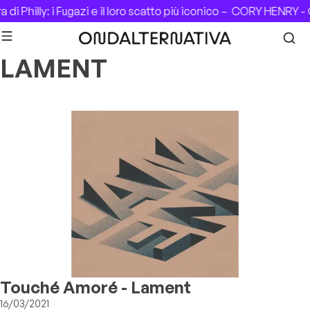
Skip to content
di Philly: i Fugazi e il loro scatto più iconico –
CORY HENRY - C
LAMENT
Touché Amoré - Lament
16/03/2021