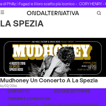
Skip to content
di Philly: i Fugazi e il loro scatto più iconico –
CORY HENRY - C
LA SPEZIA
Mudhoney Un Concerto A La Spezia
16/02/2016
CONTATTI
COOKIE SETTINGS
TERMINI E CONDIZIONI
Copyright © 2026 - Ondalternativa all rights reserved