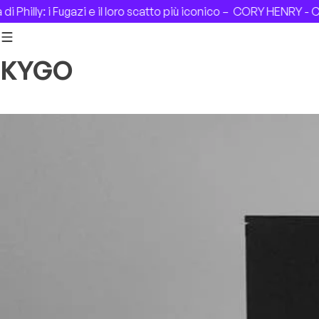
Skip to content
Philly: i Fugazi e il loro scatto più iconico –
CORY HENRY - CAS
KYGO