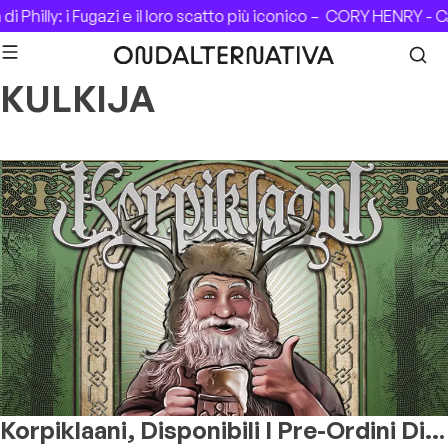
Skip to content
hilly: i Fugazi e il loro scatto più iconico –
CORY HENRY - CAS
KULKIJA
Korpiklaani, Disponibili I Pre-Ordini Di