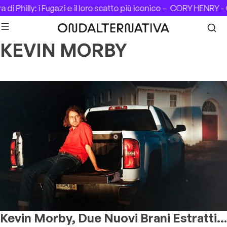
Skip to content
di Philly: i Fugazi e il loro scatto più iconico –
CORY HENRY - C
KEVIN MORBY
Kevin Morby, Due Nuovi Brani Estratti