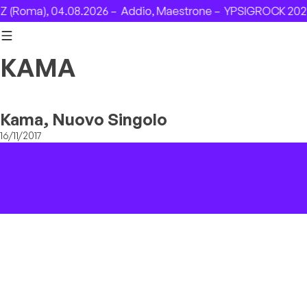
Skip to content
(Roma), 04.08.2026 –
Addio, Maestrone –
YPSIGROCK 2026:
KAMA
Kama, Nuovo Singolo
16/11/2017