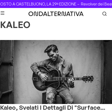
Skip to content
GOSTO A CASTELBUONO, LA 29ª EDIZIONE –
Revolver dei Bea
KALEO
Kaleo, Svelati I Dettagli Di "Surface