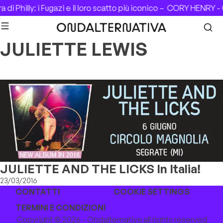
Skip to content
di Philly: i Fugazi e il loro scatto più iconico –
CORY HENRY - 
JULIETTE LEWIS
JULIETTE AND THE LICKS In Italia!
23/03/2016
CONTATTI
COOKIE SETTINGS
TERMINI E CONDIZIONI
Copyright © 2026 - Ondalternativa all rights reserved