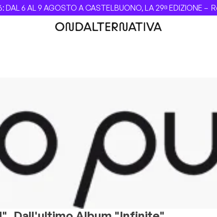
 DAL 6 AL 9 AGOSTO A CASTELBUONO, LA 29ª EDIZIONE –
Rev
", Dall'ultimo Album "Infinite"