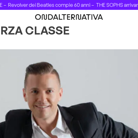
–
Revolver dei Beatles compie 60 anni –
THE SOPHS arrivano i
ERZA CLASSE