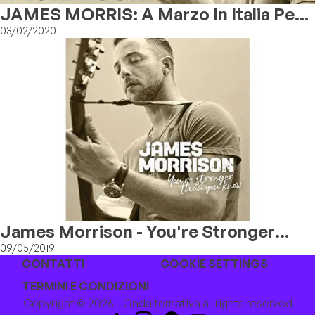
JAMES MORRIS: A Marzo In Italia Per
Un Concerto Speciale Sulle Dolomiti!
03/02/2020
James Morrison - You're Stronger
Than You Know
09/05/2019
CONTATTI
COOKIE SETTINGS
TERMINI E CONDIZIONI
Copyright © 2026 - Ondalternativa all rights reserved