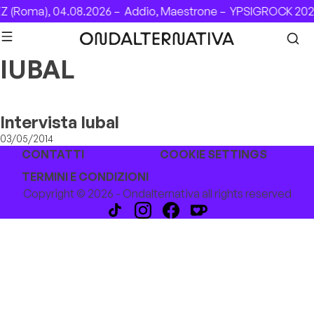
Skip to content
 (Roma), 04.08.2026 –
Addio, Maestrone –
YPSIGROCK 2026
IUBAL
Intervista Iubal
03/05/2014
CONTATTI
COOKIE SETTINGS
TERMINI E CONDIZIONI
Copyright © 2026 - Ondalternativa all rights reserved