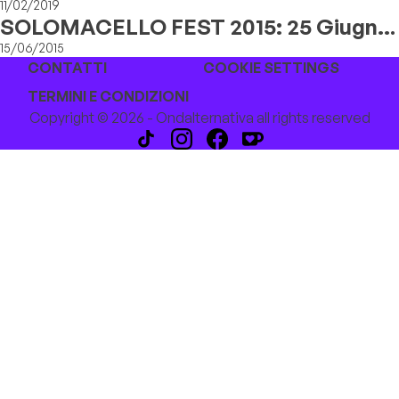
11/02/2019
SOLOMACELLO FEST 2015: 25 Giugno,
23 & 30 Luglio
15/06/2015
CONTATTI
COOKIE SETTINGS
TERMINI E CONDIZIONI
Copyright © 2026 - Ondalternativa all rights reserved