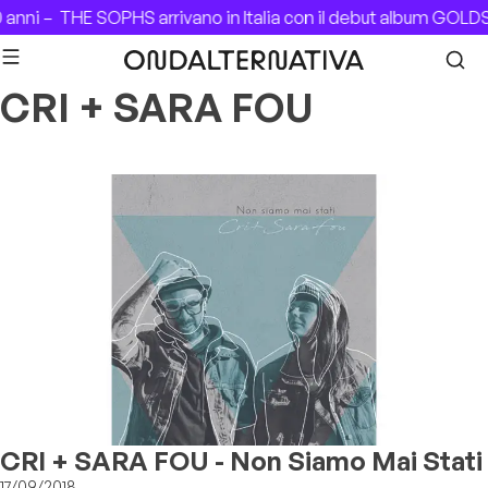
Skip to content
 anni –
THE SOPHS arrivano in Italia con il debut album GOL
CRI + SARA FOU
CRI + SARA FOU - Non Siamo Mai Stati
17/09/2018