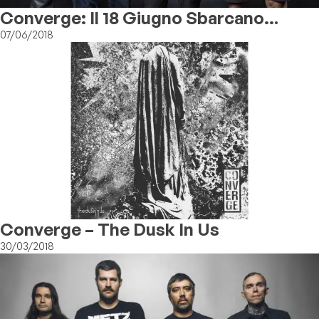
Converge: Il 18 Giugno Sbarcano
All'Orion Club Di Roma!
07/06/2018
Converge – The Dusk In Us
30/03/2018