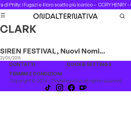
Skip to content
di Philly: i Fugazi e il loro scatto più iconico –
CORY HENRY - 
CLARK
SIREN FESTIVAL, Nuovi Nomi
Confermati
21/05/2015
CONTATTI
COOKIE SETTINGS
TERMINI E CONDIZIONI
Copyright © 2026 - Ondalternativa all rights reserved