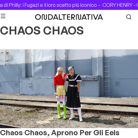
Skip to content
i Philly: i Fugazi e il loro scatto più iconico –
CORY HENRY - C
CHAOS CHAOS
Chaos Chaos, Aprono Per Gli Eels