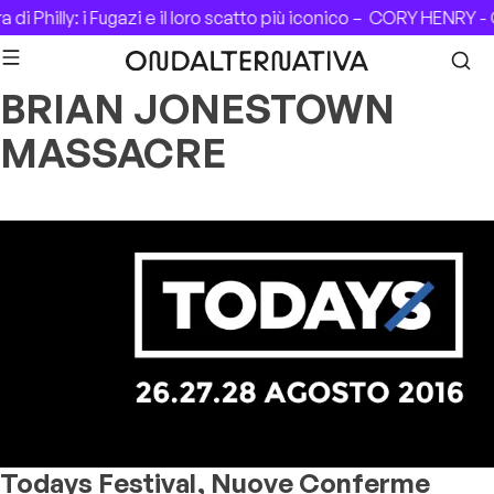
Skip to content
di Philly: i Fugazi e il loro scatto più iconico –
CORY HENRY - 
BRIAN JONESTOWN
MASSACRE
Todays Festival, Nuove Conferme