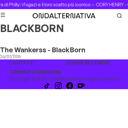
Skip to content
di Philly: i Fugazi e il loro scatto più iconico –
CORY HENRY - 
BLACKBORN
The Wankerss - BlackBorn
26/07/2015
CONTATTI
COOKIE SETTINGS
TERMINI E CONDIZIONI
Copyright © 2026 - Ondalternativa all rights reserved