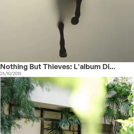
Nothing But Thieves: L'album Di
Debutto
25/10/2015