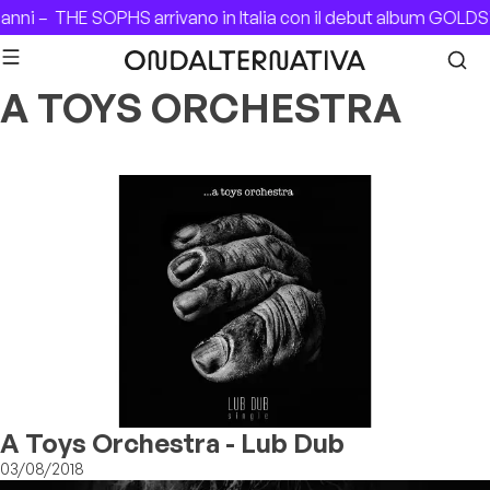
Skip to content
anni –
THE SOPHS arrivano in Italia con il debut album GOLD
A TOYS ORCHESTRA
A Toys Orchestra - Lub Dub
03/08/2018