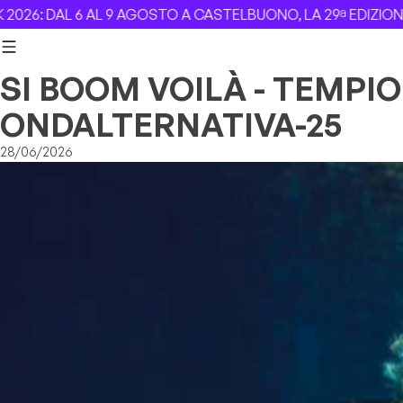
Skip to content
: DAL 6 AL 9 AGOSTO A CASTELBUONO, LA 29ª EDIZIONE –
R
SI BOOM VOILÀ - TEMPI
ONDALTERNATIVA-25
28/06/2026