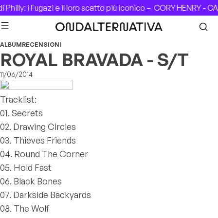
Skip to content
hilly: i Fugazi e il loro scatto più iconico –
CORY HENRY - CAS
ALBUM
RECENSIONI
ROYAL BRAVADA - S/T
11/06/2014
Tracklist:
01. Secrets
02. Drawing Circles
03. Thieves Friends
04. Round The Corner
05. Hold Fast
06. Black Bones
07. Darkside Backyards
08. The Wolf