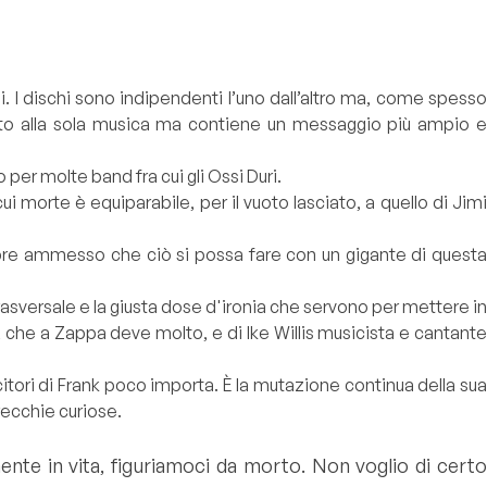
. I dischi sono indipendenti l’uno dall’altro ma, come spesso
ato alla sola musica ma contiene un messaggio più ampio e
er molte band fra cui gli Ossi Duri.
ui morte è equiparabile, per il vuoto lasciato, a quello di Jimi
empre ammesso che ciò si possa fare con un gigante di questa
trasversale e la giusta dose d'ironia che servono per mettere in
e, che a Zappa deve molto, e di Ike Willis musicista e cantante
tori di Frank poco importa. È la mutazione continua della sua
recchie curiose.
ente in vita, figuriamoci da morto. Non voglio di certo