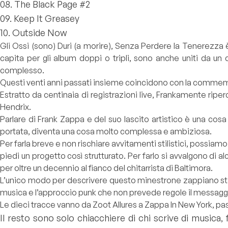
08. The Black Page #2
09. Keep It Greasey
10. Outside Now
Gli Ossi (sono) Duri (a morire), Senza Perdere la Tenerezza è
capita per gli album doppi o tripli, sono anche uniti da 
complesso.
Questi venti anni passati insieme coincidono con la commemor
Estratto da centinaia di registrazioni live, Frankamente riperc
Hendrix.
Parlare di Frank Zappa e del suo lascito artistico è una cos
portata, diventa una cosa molto complessa e ambiziosa.
Per farla breve e non rischiare avvitamenti stilistici, possiamo
piedi un progetto così strutturato. Per farlo si avvalgono di 
per oltre un decennio al fianco del chitarrista di Baltimora.
L’unico modo per descrivere questo minestrone zappiano sta n
musica e l’approccio punk che non prevede regole il messaggio 
Le dieci tracce vanno da Zoot Allures a Zappa In New York, 
Il resto sono solo chiacchiere di chi scrive di musica