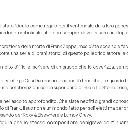
 stato ideato come regalo per il ventennale dalla loro genesi
un cordone ombelicale che non sempre deve essere ricolleg
azione della morte di Frank Zappa, musicista eccelso e faro p
orre una serie di brani storici di questo poliedrico autore la c
a molto difficile, scrivere di un gruppo che lo coverizza, s
 dirvi che gli Ossi Duri hanno le capacità tecniche, lo sguardo 
alcune collaborazioni con la super band di Elio e Le Storie Tes
ell’ascolto approfondito. Che siate neofiti o grandi conosci
di Frank, il suo non è un mondo fatto per soli eletti ma per o
passando per Roxy & Elsewhere e Lumpy Gravy.
, figura che lo stesso compositore denigrava continuam