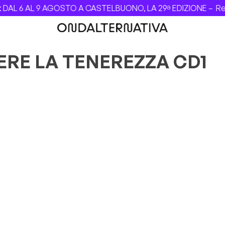
AL 6 AL 9 AGOSTO A CASTELBUONO, LA 29ª EDIZIONE –
Revo
DERE LA TENEREZZA CD1