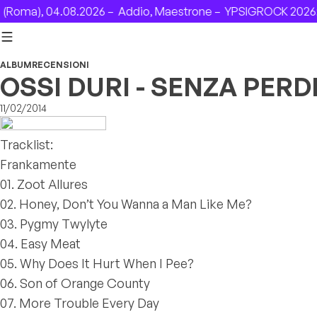
Skip to content
oma), 04.08.2026 –
Addio, Maestrone –
YPSIGROCK 2026: D
ALBUM
RECENSIONI
OSSI DURI - SENZA PER
11/02/2014
Tracklist:
Frankamente
01. Zoot Allures
02. Honey, Don’t You Wanna a Man Like Me?
03. Pygmy Twylyte
04. Easy Meat
05. Why Does It Hurt When I Pee?
06. Son of Orange County
07. More Trouble Every Day