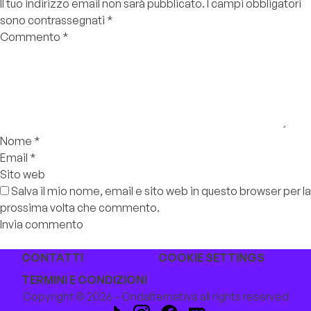
Il tuo indirizzo email non sarà pubblicato.
I campi obbligatori
sono contrassegnati
*
Commento
*
Nome
*
Email
*
Sito web
Salva il mio nome, email e sito web in questo browser per la
prossima volta che commento.
CONTATTI
COOKIE SETTINGS
TERMINI E CONDIZIONI
Copyright © 2026 - Ondalternativa all rights reserved