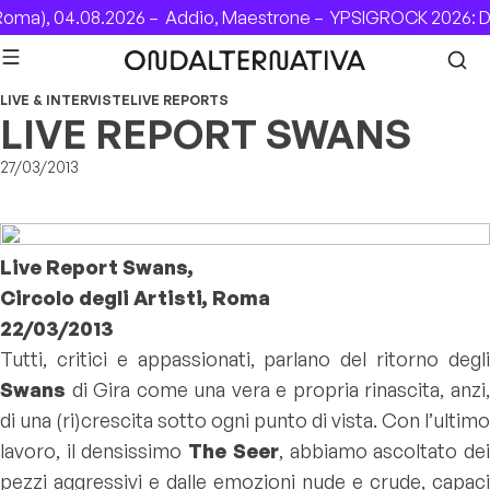
Skip to content
ma), 04.08.2026 –
Addio, Maestrone –
YPSIGROCK 2026: DA
LIVE & INTERVISTE
LIVE REPORTS
LIVE REPORT SWANS
27/03/2013
Live Report Swans,
Circolo degli Artisti, Roma
22/03/2013
Tutti, critici e appassionati, parlano del ritorno degli
Swans
di Gira come una vera e propria rinascita, anzi,
di una (ri)crescita sotto ogni punto di vista. Con l’ultimo
lavoro, il densissimo
The Seer
, abbiamo ascoltato de
pezzi aggressivi e dalle emozioni nude e crude, capaci