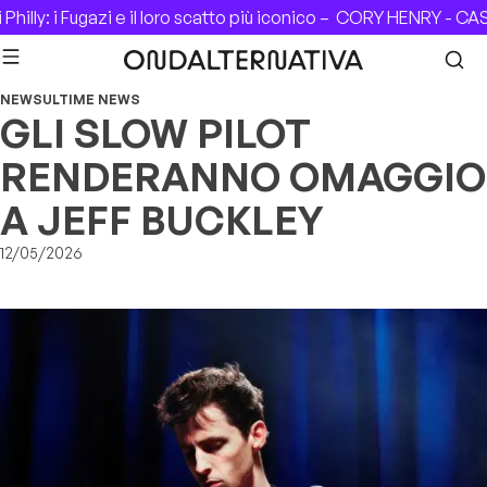
Skip to content
illy: i Fugazi e il loro scatto più iconico –
CORY HENRY - CASA 
NEWS
ULTIME NEWS
GLI SLOW PILOT
RENDERANNO OMAGGIO
A JEFF BUCKLEY
12/05/2026