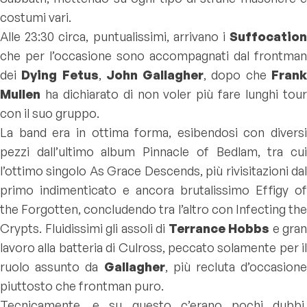
costumi vari.
Alle 23:30 circa, puntualissimi, arrivano i
Suffocation
che per l’occasione sono accompagnati dal frontman
dei
Dying Fetus
,
John Gallagher
, dopo che
Fran
Mullen
ha dichiarato di non voler più fare lunghi tou
con il suo gruppo.
La band era in ottima forma, esibendosi con diversi
pezzi dall’ultimo album Pinnacle of Bedlam, tra cui
l’ottimo singolo
As Grace Descends,
più rivisitazioni da
primo indimenticato e ancora brutalissimo
Effigy of
the Forgotten
, concludendo tra l’altro con Infecting th
Crypts
. Fluidissimi gli assoli di
Terrance Hobbs
e gran
lavoro alla batteria di Culross, peccato solamente per il
ruolo assunto da
Gallagher
, più recluta d’occasione
piuttosto che frontman puro.
Tecnicamente, e su questo c’erano pochi dubbi,