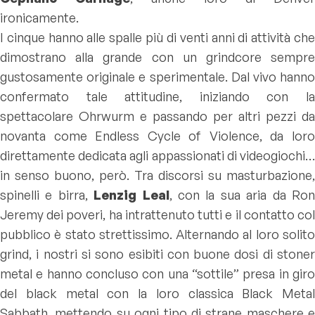
ironicamente.
I cinque hanno alle spalle più di venti anni di attività che
dimostrano alla grande con un grindcore sempre
gustosamente originale e sperimentale. Dal vivo hanno
confermato tale attitudine, iniziando con la
spettacolare
Ohrwurm
e passando per altri pezzi da
novanta come
Endless Cycle of Violence
, da lor
direttamente dedicata agli appassionati di videogiochi…
in senso buono, però. Tra discorsi su masturbazione,
spinelli e birra,
Lenzig Leal
, con la sua aria da Ro
Jeremy dei poveri, ha intrattenuto tutti e il contatto col
pubblico è stato strettissimo. Alternando al loro solito
grind, i nostri si sono esibiti con buone dosi di stoner
metal e hanno concluso con una “sottile” presa in giro
del black metal con la loro classica
Black Metal
Sabbath,
mettendo su ogni tipo di strane maschere e