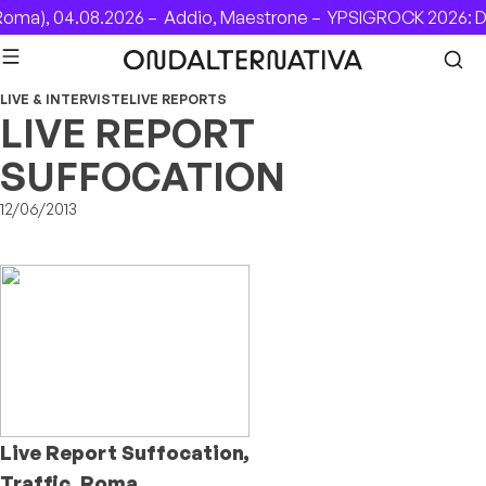
Skip to content
ma), 04.08.2026 –
Addio, Maestrone –
YPSIGROCK 2026: DA
LIVE & INTERVISTE
LIVE REPORTS
LIVE REPORT
SUFFOCATION
12/06/2013
Live Report Suffocation,
Traffic, Roma,