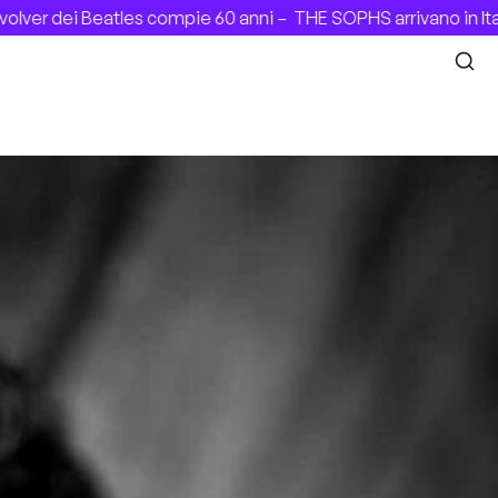
ver dei Beatles compie 60 anni –
THE SOPHS arrivano in Ital