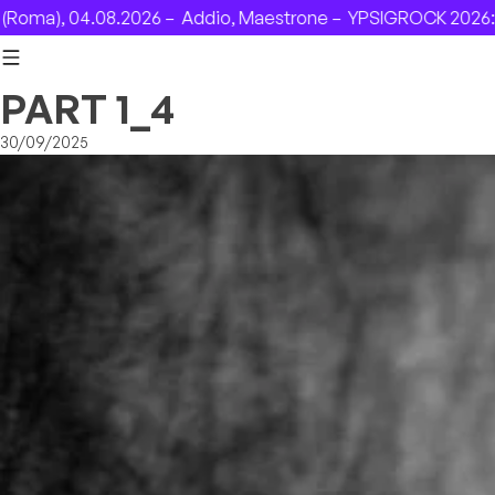
Skip to content
ma), 04.08.2026 –
Addio, Maestrone –
YPSIGROCK 2026: DA
PART 1_4
30/09/2025