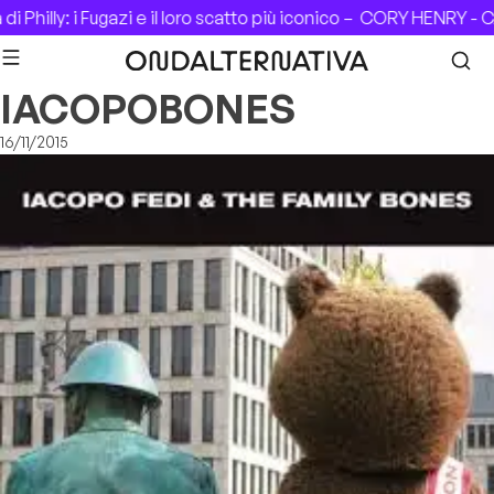
Skip to content
 Philly: i Fugazi e il loro scatto più iconico –
CORY HENRY - CA
IACOPOBONES
16/11/2015