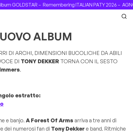
 album GOLDSTAR –
Remembering ITALIAN PATY 2026 –
AGNOST
 NUOVO ALBUM
I DI ARCHI, DIMENSIONI BUCOLICHE DA ABILI
VOCE DI
TONY DEKKER
TORNA CON IL SESTO
wimmers
.
ngolo estratto:
Eo
he e banjo.
A Forest Of Arms
arriva a tre anni di
ve dei numerosi fan di
Tony Dekker
e band. Ritmiche