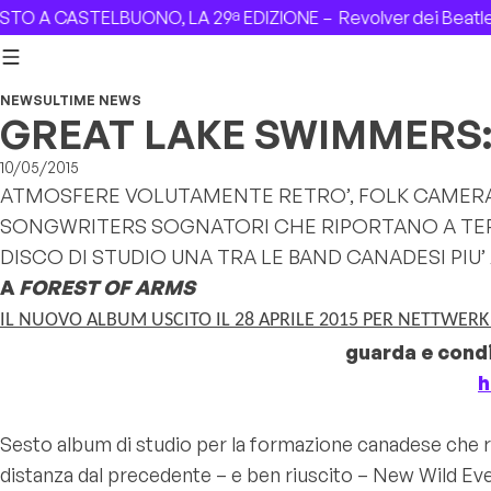
Skip to content
O A CASTELBUONO, LA 29ª EDIZIONE –
Revolver dei Beatles
NEWS
ULTIME NEWS
GREAT LAKE SWIMMERS:
10/05/2015
ATMOSFERE VOLUTAMENTE RETRO’, FOLK CAMERATI
SONGWRITERS SOGNATORI CHE RIPORTANO A TERRI
DISCO DI STUDIO UNA TRA LE BAND CANADESI PIU
A
FOREST OF ARMS
IL NUOVO ALBUM USCITO IL 28 APRILE 2015 PER NETTWER
guarda e condi
h
Sesto album di studio per la formazione canadese che ri
distanza dal precedente – e ben riuscito –
New Wild Ev