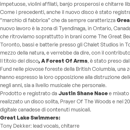
impetuose, violini affilati, banjo prosperosi e chitarre li
Come i precedenti, anche il nuovo disco è stato registra
“marchio di fabbrica” che da sempre caratterizza
Grea
nuovo lavoro è la zona di Tyendinaga, in Ontario, Canada,
che ritroviamo soprattutto in brani come
The Great Be
Toronto, bassi e batterie presso gli Chalet Studios in To
mezzo della natura, e verrebbe da dire, con il contributo 
Il titolo del disco
, A Forest Of Arms
, è stato preso dal
Fund nelle piovose foreste della British Columbia, una z
hanno espresso la loro opposizione alla distruzione delle
negli anni, sia a livello musicale che personale.
Prodotto e registrato da
Justin Shane Nace
e mixato
realizzato un disco solita,
Prayer Of The Woods
e nel 2
digitale canadese di contenuti musicali.
Great Lake Swimmers:
Tony Dekker: lead vocals, chitarre