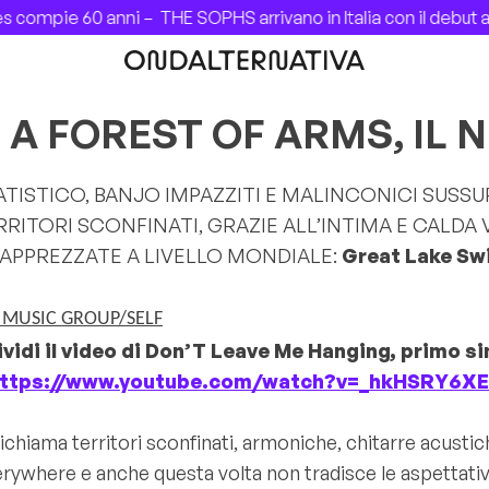
 compie 60 anni –
THE SOPHS arrivano in Italia con il debut
 A FOREST OF ARMS, IL
STICO, BANJO IMPAZZITI E MALINCONICI SUSSURR
TORI SCONFINATI, GRAZIE ALL’INTIMA E CALDA 
’ APPREZZATE A LIVELLO MONDIALE:
Great Lake S
K MUSIC GROUP/SELF
vidi il video di Don’T Leave Me Hanging, primo si
ttps://www.youtube.com/watch?
v=_hkHSRY6X
chiama territori sconfinati, armoniche, chitarre acustic
erywhere
e anche questa volta non tradisce le aspettati