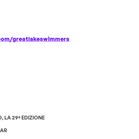
com/
greatlakeswimmers
 LA 29ª EDIZIONE
TAR