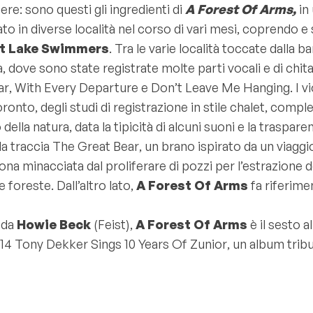
bere: sono questi gli ingredienti di
A Forest Of Arms,
in 
to in diverse località nel corso di vari mesi, coprendo e
t Lake Swimmers
. Tra le varie località toccate dalla b
 dove sono state registrate molte parti vocali e di chitar
ar
,
With Every Departure
e
Don’t Leave Me Hanging
. I 
ronto, degli studi di registrazione in stile chalet, comp
della natura, data la tipicità di alcuni suoni e la traspa
la traccia
The Great Bear
, un brano ispirato da un viagg
ona minacciata dal proliferare di pozzi per l’estrazione 
 foreste. Dall’altro lato,
A Forest Of Arms
fa riferime
 da
Howie Beck
(Feist),
A Forest Of Arms
è il sesto 
014
Tony Dekker Sings 10 Years Of Zunior
, un album trib